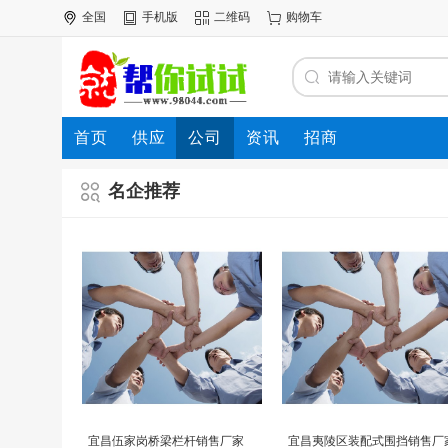
全国
手机版
二维码
购物车
首页
供应
公司
资讯
招商
名企推荐
宜昌伍家岗桥梁栏杆销售厂家
宜昌夷陵区装配式围挡销售厂