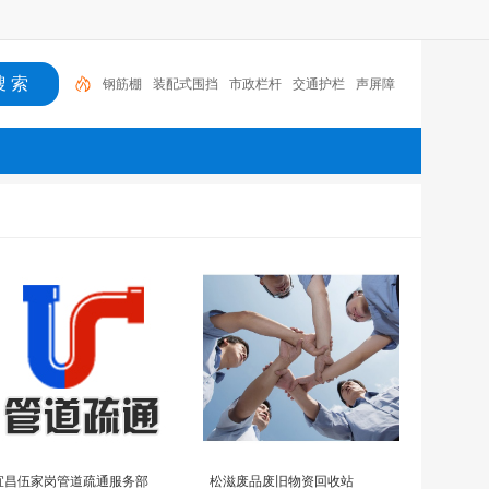
钢筋棚
装配式围挡
市政栏杆
交通护栏
声屏障
宜昌伍家岗管道疏通服务部
松滋废品废旧物资回收站