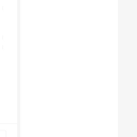
|
|
|