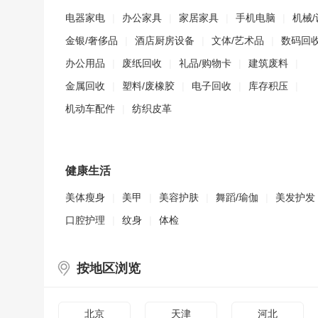
电器家电
|
办公家具
|
家居家具
|
手机电脑
|
机械/
金银/奢侈品
|
酒店厨房设备
|
文体/艺术品
|
数码回
办公用品
|
废纸回收
|
礼品/购物卡
|
建筑废料
|
金属回收
|
塑料/废橡胶
|
电子回收
|
库存积压
|
机动车配件
|
纺织皮革
健康生活
美体瘦身
|
美甲
|
美容护肤
|
舞蹈/瑜伽
|
美发护发
口腔护理
|
纹身
|
体检
按地区浏览
北京
天津
河北