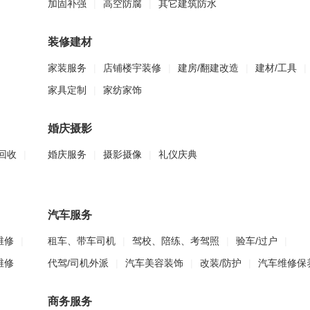
加固补强
|
高空防腐
|
其它建筑防水
装修建材
家装服务
|
店铺楼宇装修
|
建房/翻建改造
|
建材/工具
|
家具定制
|
家纺家饰
婚庆摄影
回收
|
婚庆服务
|
摄影摄像
|
礼仪庆典
汽车服务
维修
|
租车、带车司机
|
驾校、陪练、考驾照
|
验车/过户
|
维修
代驾/司机外派
|
汽车美容装饰
|
改装/防护
|
汽车维修保
商务服务