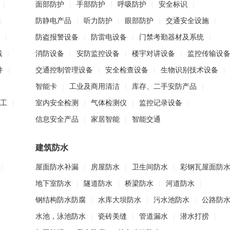
|
面部防护
|
手部防护
|
呼吸防护
|
安全标识
|
|
防静电产品
|
听力防护
|
眼部防护
|
交通安全设施
|
|
防盗报警设备
|
防雷电设备
|
门禁考勤器材及系统
|
械
|
消防设备
|
安防监控设备
|
楼宇对讲设备
|
监控传输设
件
|
交通控制管理设备
|
安全检查设备
|
生物识别技术设备
|
智能卡
|
工业及商用清洁
|
库存、二手安防产品
|
工
|
室内安全检测
|
气体检测仪
|
监控记录设备
|
信息安全产品
|
家居智能
|
智能交通
建筑防水
|
屋面防水补漏
|
房屋防水
|
卫生间防水
|
彩钢瓦屋面防
地下室防水
|
隧道防水
|
桥梁防水
|
河道防水
|
钢结构防水防腐
|
水库大坝防水
|
污水池防水
|
公路防
水池，泳池防水
|
瓷砖美缝
|
管道漏水
|
潜水打捞
|