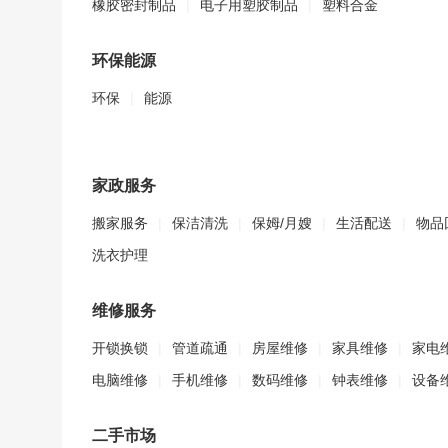
橡胶密封制品
|
电子用塑胶制品
|
塑料合金
环保能源
环保
|
能源
家政服务
搬家服务
|
保洁清洗
|
保姆/月嫂
|
生活配送
|
物品
洗衣护理
维修服务
开锁换锁
|
管道疏通
|
房屋维修
|
家具维修
|
家电
电脑维修
|
手机维修
|
数码维修
|
钟表维修
|
设备
二手市场