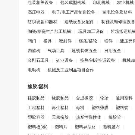
包装相关设备
|
包装成型机械
|
印刷机械
|
农业机械
高压电器
|
电子/电工产品制造设备
|
输电设备及材料
纺织设备和器材
|
造纸设备及配件
|
制鞋及鞋修理设备
陶瓷/搪瓷生产加工机械
|
玩具加工设备
|
堆垛搬运机
阀门
|
模具
|
密封件
|
链条/链轮
|
锻件
|
液压元
内燃机
|
气动工具
|
建筑装饰五金
|
日用五金
|
金刚石工具
|
矿业设备
|
换热/制冷空调设备
|
机械加
电动机
|
机械及工业制品项目合作
橡胶/塑料
硅胶制品
|
橡胶制品
|
合成橡胶
|
轮胎
|
通用塑料
工程塑料
|
再生塑料
|
母料
|
塑料薄膜
|
塑料管
|
塑胶容器
|
天然橡胶
|
热塑性弹性体
|
橡胶管
|
塑料板(卷)
|
塑料片
|
塑料异型材
|
塑料篷布
|