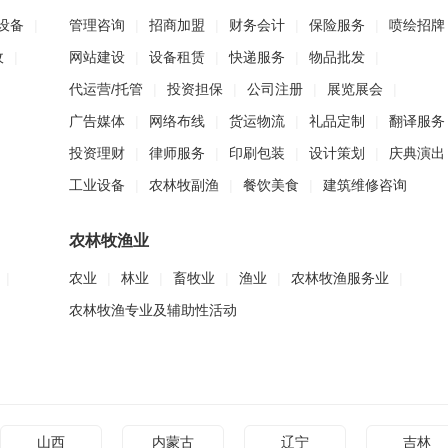
设备
|
管理咨询
|
招商加盟
|
财务会计
|
保险服务
|
喷绘招牌
收
|
网站建设
|
设备租赁
|
快递服务
|
物品批发
|
代运营/托管
|
投资担保
|
公司注册
|
展览展会
|
广告媒体
|
网络布线
|
货运物流
|
礼品定制
|
翻译服务
投资理财
|
律师服务
|
印刷包装
|
设计策划
|
庆典演出
工业设备
|
农林牧副渔
|
餐饮美食
|
建筑维修咨询
农林牧渔业
|
农业
|
林业
|
畜牧业
|
渔业
|
农林牧渔服务业
|
农林牧渔专业及辅助性活动
山西
内蒙古
辽宁
吉林