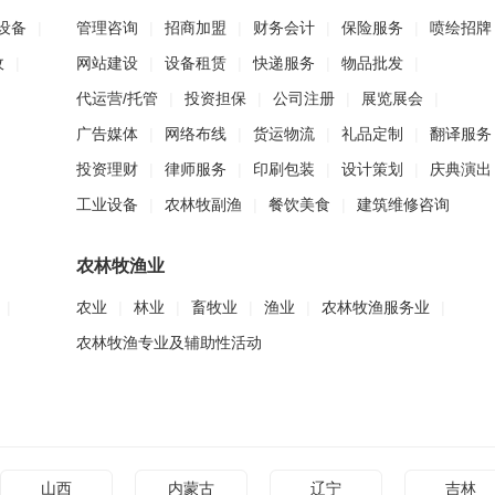
设备
|
管理咨询
|
招商加盟
|
财务会计
|
保险服务
|
喷绘招牌
收
|
网站建设
|
设备租赁
|
快递服务
|
物品批发
|
代运营/托管
|
投资担保
|
公司注册
|
展览展会
|
广告媒体
|
网络布线
|
货运物流
|
礼品定制
|
翻译服务
投资理财
|
律师服务
|
印刷包装
|
设计策划
|
庆典演出
工业设备
|
农林牧副渔
|
餐饮美食
|
建筑维修咨询
农林牧渔业
|
农业
|
林业
|
畜牧业
|
渔业
|
农林牧渔服务业
|
农林牧渔专业及辅助性活动
山西
内蒙古
辽宁
吉林