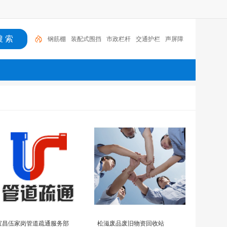
钢筋棚
装配式围挡
市政栏杆
交通护栏
声屏障
宜昌伍家岗管道疏通服务部
松滋废品废旧物资回收站