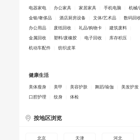
电器家电
|
办公家具
|
家居家具
|
手机电脑
|
机械/
金银/奢侈品
|
酒店厨房设备
|
文体/艺术品
|
数码回
办公用品
|
废纸回收
|
礼品/购物卡
|
建筑废料
|
金属回收
|
塑料/废橡胶
|
电子回收
|
库存积压
|
机动车配件
|
纺织皮革
健康生活
美体瘦身
|
美甲
|
美容护肤
|
舞蹈/瑜伽
|
美发护发
口腔护理
|
纹身
|
体检
按地区浏览
北京
天津
河北