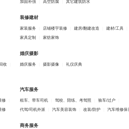
加固补强
|
高空防腐
|
其它建筑防水
装修建材
家装服务
|
店铺楼宇装修
|
建房/翻建改造
|
建材/工具
|
家具定制
|
家纺家饰
婚庆摄影
回收
|
婚庆服务
|
摄影摄像
|
礼仪庆典
汽车服务
维修
|
租车、带车司机
|
驾校、陪练、考驾照
|
验车/过户
|
维修
代驾/司机外派
|
汽车美容装饰
|
改装/防护
|
汽车维修保
商务服务