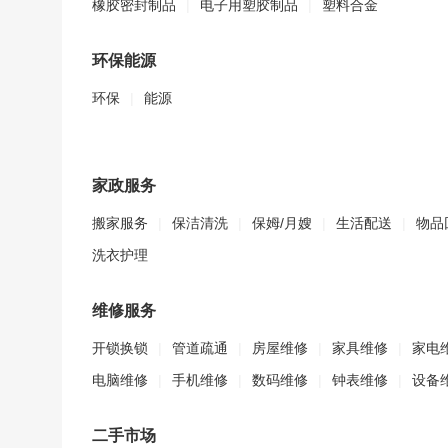
橡胶密封制品
|
电子用塑胶制品
|
塑料合金
环保能源
环保
|
能源
家政服务
搬家服务
|
保洁清洗
|
保姆/月嫂
|
生活配送
|
物品
洗衣护理
维修服务
开锁换锁
|
管道疏通
|
房屋维修
|
家具维修
|
家电
电脑维修
|
手机维修
|
数码维修
|
钟表维修
|
设备
二手市场