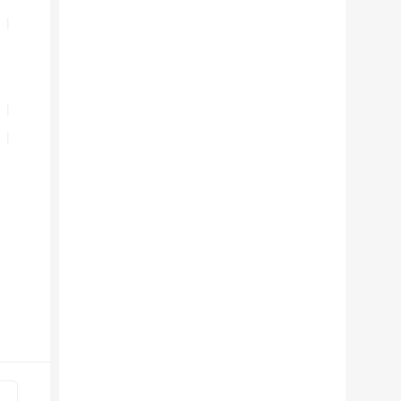
|
|
|