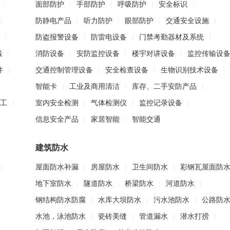
|
面部防护
|
手部防护
|
呼吸防护
|
安全标识
|
|
防静电产品
|
听力防护
|
眼部防护
|
交通安全设施
|
|
防盗报警设备
|
防雷电设备
|
门禁考勤器材及系统
|
械
|
消防设备
|
安防监控设备
|
楼宇对讲设备
|
监控传输设
件
|
交通控制管理设备
|
安全检查设备
|
生物识别技术设备
|
智能卡
|
工业及商用清洁
|
库存、二手安防产品
|
工
|
室内安全检测
|
气体检测仪
|
监控记录设备
|
信息安全产品
|
家居智能
|
智能交通
建筑防水
|
屋面防水补漏
|
房屋防水
|
卫生间防水
|
彩钢瓦屋面防
地下室防水
|
隧道防水
|
桥梁防水
|
河道防水
|
钢结构防水防腐
|
水库大坝防水
|
污水池防水
|
公路防
水池，泳池防水
|
瓷砖美缝
|
管道漏水
|
潜水打捞
|