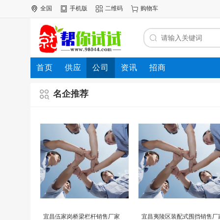
全国
手机版
二维码
购物车
首页
供应
公司
资讯
招商
名企推荐
宜昌伍家岗桥梁栏杆销售厂家
宜昌夷陵区装配式围挡销售厂