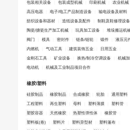
包装相关设备
|
包装成型机械
|
印刷机械
|
农业机械
高压电器
|
电子/电工产品制造设备
|
输电设备及材料
纺织设备和器材
|
造纸设备及配件
|
制鞋及鞋修理设备
陶瓷/搪瓷生产加工机械
|
玩具加工设备
|
堆垛搬运机
阀门
|
模具
|
密封件
|
链条/链轮
|
锻件
|
液压元
内燃机
|
气动工具
|
建筑装饰五金
|
日用五金
|
金刚石工具
|
矿业设备
|
换热/制冷空调设备
|
机械加
电动机
|
机械及工业制品项目合作
橡胶/塑料
硅胶制品
|
橡胶制品
|
合成橡胶
|
轮胎
|
通用塑料
工程塑料
|
再生塑料
|
母料
|
塑料薄膜
|
塑料管
|
塑胶容器
|
天然橡胶
|
热塑性弹性体
|
橡胶管
|
塑料板(卷)
|
塑料片
|
塑料异型材
|
塑料篷布
|