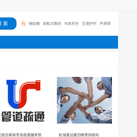
钢筋棚
装配式围挡
市政栏杆
交通护栏
声屏障
宜昌伍家岗管道疏通服务部
松滋废品废旧物资回收站