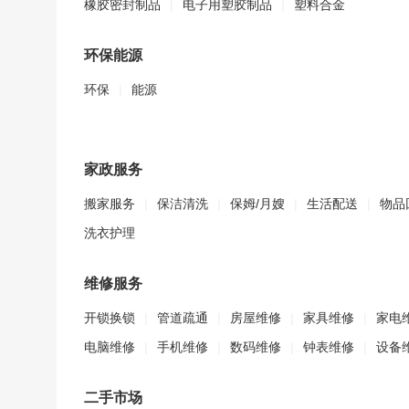
橡胶密封制品
|
电子用塑胶制品
|
塑料合金
环保能源
环保
|
能源
家政服务
搬家服务
|
保洁清洗
|
保姆/月嫂
|
生活配送
|
物品
洗衣护理
维修服务
开锁换锁
|
管道疏通
|
房屋维修
|
家具维修
|
家电
电脑维修
|
手机维修
|
数码维修
|
钟表维修
|
设备
二手市场