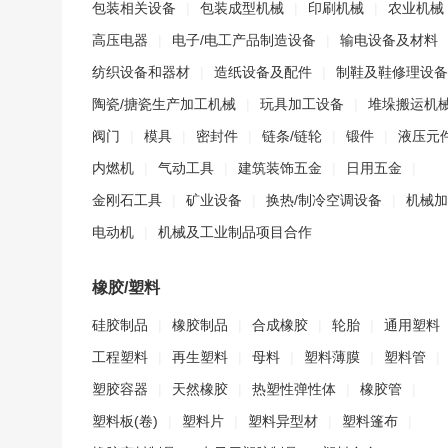
包装相关设备
|
包装成型机械
|
印刷机械
|
农业机械
高压电器
|
电子/电工产品制造设备
|
输电设备及材料
纺织设备和器材
|
造纸设备及配件
|
制鞋及鞋修理设备
陶瓷/搪瓷生产加工机械
|
玩具加工设备
|
堆垛搬运机
阀门
|
模具
|
密封件
|
链条/链轮
|
锻件
|
液压元
内燃机
|
气动工具
|
建筑装饰五金
|
日用五金
|
金刚石工具
|
矿业设备
|
换热/制冷空调设备
|
机械加
电动机
|
机械及工业制品项目合作
橡胶/塑料
硅胶制品
|
橡胶制品
|
合成橡胶
|
轮胎
|
通用塑料
工程塑料
|
再生塑料
|
母料
|
塑料薄膜
|
塑料管
|
塑胶容器
|
天然橡胶
|
热塑性弹性体
|
橡胶管
|
塑料板(卷)
|
塑料片
|
塑料异型材
|
塑料篷布
|