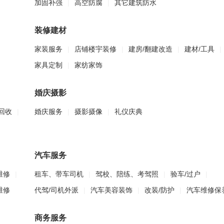
加固补强
|
高空防腐
|
其它建筑防水
装修建材
家装服务
|
店铺楼宇装修
|
建房/翻建改造
|
建材/工具
|
家具定制
|
家纺家饰
婚庆摄影
回收
|
婚庆服务
|
摄影摄像
|
礼仪庆典
汽车服务
维修
|
租车、带车司机
|
驾校、陪练、考驾照
|
验车/过户
|
维修
代驾/司机外派
|
汽车美容装饰
|
改装/防护
|
汽车维修保
商务服务