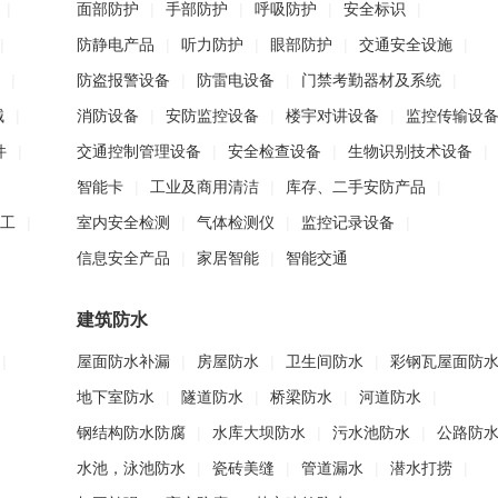
|
面部防护
|
手部防护
|
呼吸防护
|
安全标识
|
|
防静电产品
|
听力防护
|
眼部防护
|
交通安全设施
|
|
防盗报警设备
|
防雷电设备
|
门禁考勤器材及系统
|
械
|
消防设备
|
安防监控设备
|
楼宇对讲设备
|
监控传输设
件
|
交通控制管理设备
|
安全检查设备
|
生物识别技术设备
|
智能卡
|
工业及商用清洁
|
库存、二手安防产品
|
工
|
室内安全检测
|
气体检测仪
|
监控记录设备
|
信息安全产品
|
家居智能
|
智能交通
建筑防水
|
屋面防水补漏
|
房屋防水
|
卫生间防水
|
彩钢瓦屋面防
地下室防水
|
隧道防水
|
桥梁防水
|
河道防水
|
钢结构防水防腐
|
水库大坝防水
|
污水池防水
|
公路防
水池，泳池防水
|
瓷砖美缝
|
管道漏水
|
潜水打捞
|