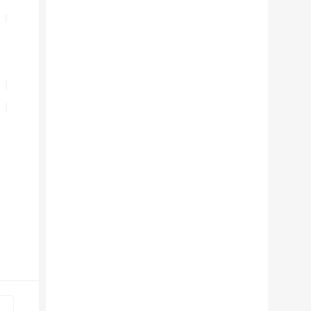
|
|
|