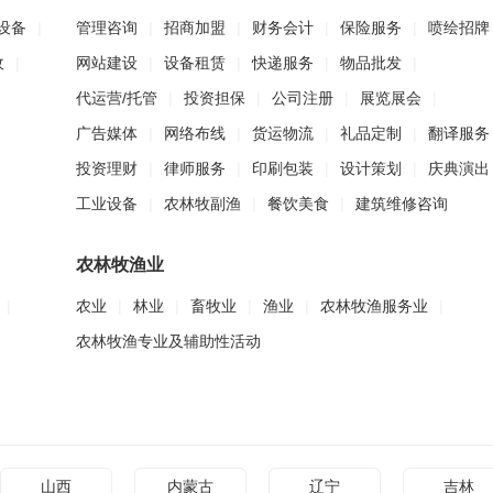
设备
|
管理咨询
|
招商加盟
|
财务会计
|
保险服务
|
喷绘招牌
收
|
网站建设
|
设备租赁
|
快递服务
|
物品批发
|
代运营/托管
|
投资担保
|
公司注册
|
展览展会
|
广告媒体
|
网络布线
|
货运物流
|
礼品定制
|
翻译服务
投资理财
|
律师服务
|
印刷包装
|
设计策划
|
庆典演出
工业设备
|
农林牧副渔
|
餐饮美食
|
建筑维修咨询
农林牧渔业
|
农业
|
林业
|
畜牧业
|
渔业
|
农林牧渔服务业
|
农林牧渔专业及辅助性活动
山西
内蒙古
辽宁
吉林