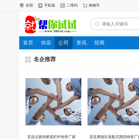
全国
手机版
二维码
购物车
首页
供应
公司
资讯
招商
名企推荐
宜昌伍家岗桥梁栏杆销售厂家
宜昌夷陵区装配式围挡销售厂