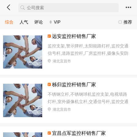
综合
人气
评论
VIP
推荐
远安监控杆销售厂家
监控支架,警示牌杆,太阳能路灯杆,监控交通
信号杆,道路监控杆,厂房监控杆,摄像头安防
立柱,不锈钢标识杆
湖北宜昌市
秭归监控杆销售厂家
不锈钢立杆,不锈钢球机监控支架,电视墙路
灯杆,室外摄像机立杆,交通信号杆,监控交通
信号杆,一体化交通信号灯杆,电子监控杆
湖北宜昌市
宜昌点军监控杆销售厂家