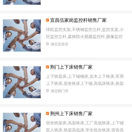
宜昌伍家岗监控杆销售厂家
球机监控支架,不锈钢监控立杆,监控支架,小
区监控立杆,森林防火视频监控杆,摄像监控
杆,森林防火语音监控杆,太阳能路灯杆
湖北宜昌市
荆门上下床销售厂家
上下铁架床,上下铺钢床,实木上下铁床,军用
上下铁床,宿舍铁床上下铺,高低床铁床,铁架
双层床,上下高低铁床
湖北荆门市
荆州上下床销售厂家
宿舍铁架床,高架铁床,工厂高低铁床,上下铺
双人铁床,铁架高低床,学生组合铁床,宿舍高