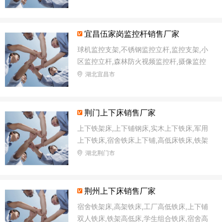
宜昌伍家岗监控杆销售厂家
球机监控支架,不锈钢监控立杆,监控支架,小
区监控立杆,森林防火视频监控杆,摄像监控
杆,森林防火语音监控杆,太阳能路灯杆
湖北宜昌市
荆门上下床销售厂家
上下铁架床,上下铺钢床,实木上下铁床,军用
上下铁床,宿舍铁床上下铺,高低床铁床,铁架
双层床,上下高低铁床
湖北荆门市
荆州上下床销售厂家
宿舍铁架床,高架铁床,工厂高低铁床,上下铺
双人铁床,铁架高低床,学生组合铁床,宿舍高