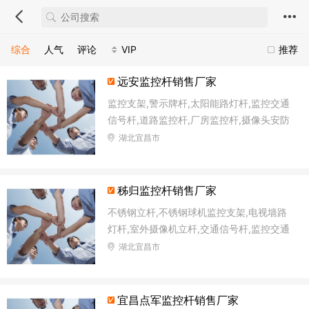
综合
人气
评论
VIP
推荐
远安监控杆销售厂家
监控支架,警示牌杆,太阳能路灯杆,监控交通
信号杆,道路监控杆,厂房监控杆,摄像头安防
立柱,不锈钢标识杆
湖北宜昌市
秭归监控杆销售厂家
不锈钢立杆,不锈钢球机监控支架,电视墙路
灯杆,室外摄像机立杆,交通信号杆,监控交通
信号杆,一体化交通信号灯杆,电子监控杆
湖北宜昌市
宜昌点军监控杆销售厂家