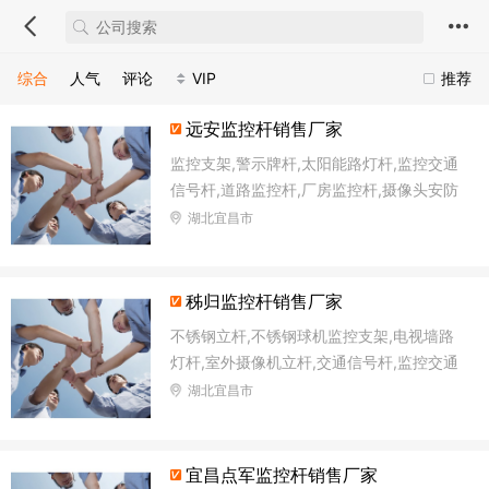
综合
人气
评论
VIP
推荐
远安监控杆销售厂家
监控支架,警示牌杆,太阳能路灯杆,监控交通
信号杆,道路监控杆,厂房监控杆,摄像头安防
立柱,不锈钢标识杆
湖北宜昌市
秭归监控杆销售厂家
不锈钢立杆,不锈钢球机监控支架,电视墙路
灯杆,室外摄像机立杆,交通信号杆,监控交通
信号杆,一体化交通信号灯杆,电子监控杆
湖北宜昌市
宜昌点军监控杆销售厂家