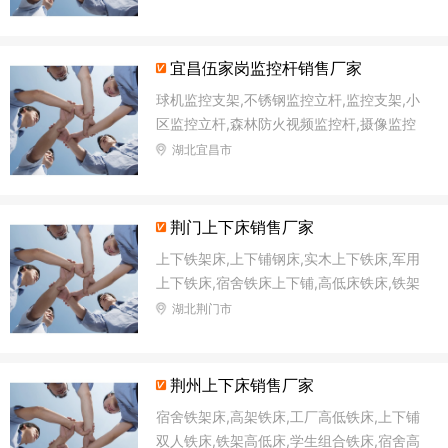
宜昌伍家岗监控杆销售厂家
球机监控支架,不锈钢监控立杆,监控支架,小
区监控立杆,森林防火视频监控杆,摄像监控
杆,森林防火语音监控杆,太阳能路灯杆
湖北宜昌市
荆门上下床销售厂家
上下铁架床,上下铺钢床,实木上下铁床,军用
上下铁床,宿舍铁床上下铺,高低床铁床,铁架
双层床,上下高低铁床
湖北荆门市
荆州上下床销售厂家
宿舍铁架床,高架铁床,工厂高低铁床,上下铺
双人铁床,铁架高低床,学生组合铁床,宿舍高